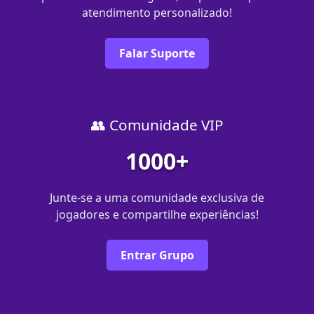
atendimento personalizado!
Falar Suporte
👥 Comunidade VIP
1000+
Junte-se a uma comunidade exclusiva de
jogadores e compartilhe experiências!
Entrar Grupo