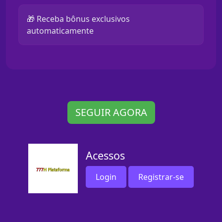
🎁 Receba bônus exclusivos
automaticamente
SEGUIR AGORA
Acessos
Login
Registrar-se