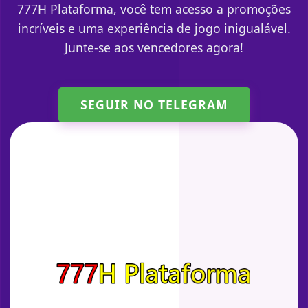
777H Plataforma, você tem acesso a promoções
incríveis e uma experiência de jogo inigualável.
Junte-se aos vencedores agora!
SEGUIR NO TELEGRAM