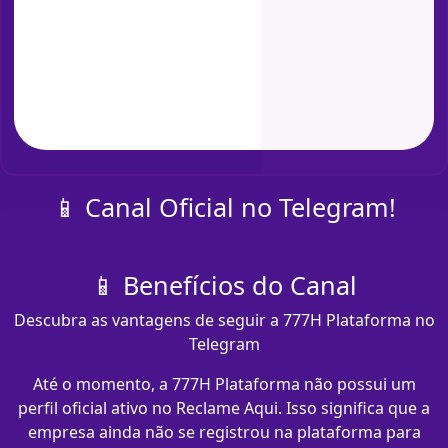
📱 Canal Oficial no Telegram!
📱 Benefícios do Canal
Descubra as vantagens de seguir a 777H Plataforma no
Telegram
Até o momento, a 777H Plataforma não possui um
perfil oficial ativo no Reclame Aqui. Isso significa que a
empresa ainda não se registrou na plataforma para