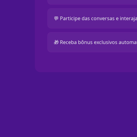
💬 Participe das conversas e interaj
🎁 Receba bônus exclusivos autom