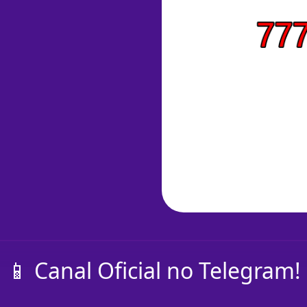
📱 Canal Oficial no Telegram!