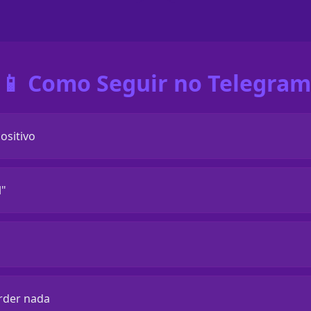
📱 Como Seguir no Telegram
ositivo
l"
erder nada