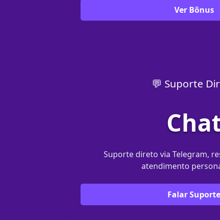
Ver Bônus
💬 Suporte Di
Cha
Suporte direto via Telegram, r
atendimento persona
Falar Suport