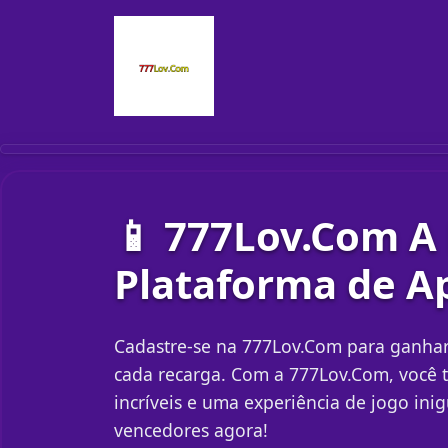
📱 777Lov.Com A
Plataforma de A
Cadastre-se na 777Lov.Com para ganha
cada recarga. Com a 777Lov.Com, você
incríveis e uma experiência de jogo inig
vencedores agora!