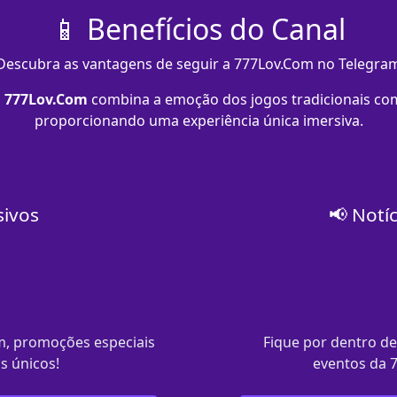
📱 Benefícios do Canal
Descubra as vantagens de seguir a 777Lov.Com no Telegra
o
777Lov.Com
combina a emoção dos jogos tradicionais com
proporcionando uma experiência única imersiva.
sivos
📢 Notí
m, promoções especiais
Fique por dentro d
s únicos!
eventos da 