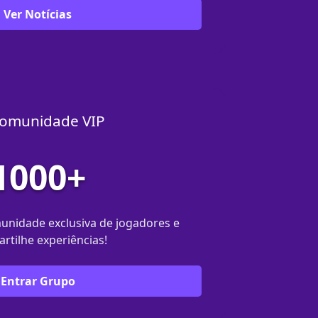
Ver Notícias
Comunidade VIP
1000+
unidade exclusiva de jogadores e
rtilhe experiências!
Entrar Grupo