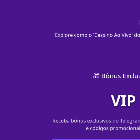
Explore como o 'Cassino Ao Vivo' d
🎁 Bônus Exclu
VIP
Receba bônus exclusivos do Telegra
e códigos promocionai