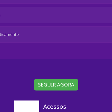
a
aticamente
SEGUIR AGORA
Acessos