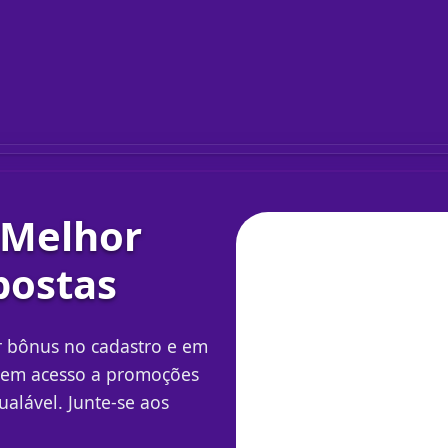
 Melhor
postas
r bônus no cadastro e em
 tem acesso a promoções
ualável. Junte-se aos