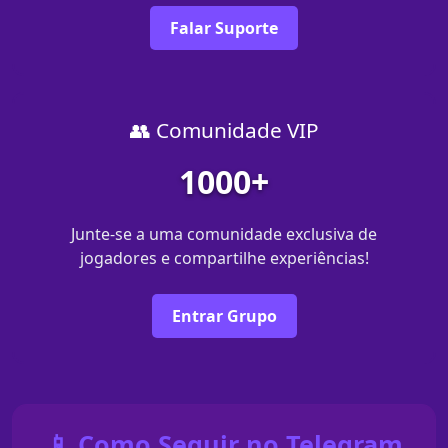
Falar Suporte
👥 Comunidade VIP
1000+
Junte-se a uma comunidade exclusiva de
jogadores e compartilhe experiências!
Entrar Grupo
📱 Como Seguir no Telegram