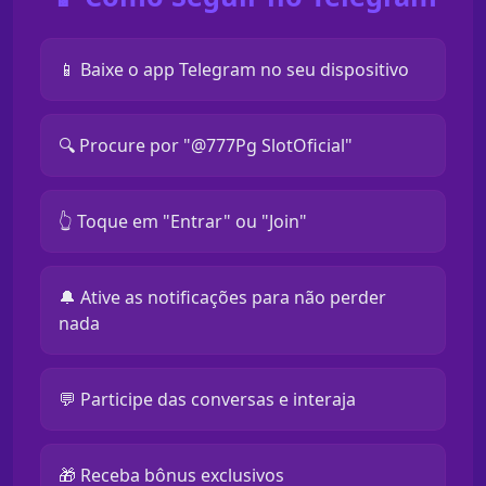
📱 Baixe o app Telegram no seu dispositivo
🔍 Procure por "@777Pg SlotOficial"
👆 Toque em "Entrar" ou "Join"
🔔 Ative as notificações para não perder
nada
💬 Participe das conversas e interaja
🎁 Receba bônus exclusivos