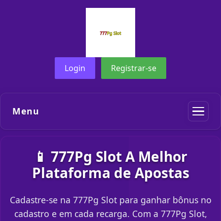
Login
Registrar-se
Menu
📱 777Pg Slot A Melhor
Plataforma de Apostas
Cadastre-se na 777Pg Slot para ganhar bônus no
cadastro e em cada recarga. Com a 777Pg Slot,