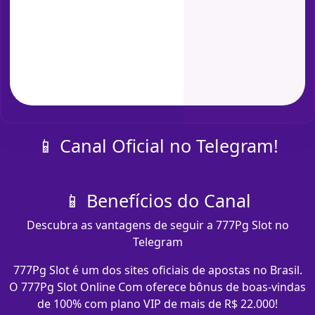
📱 Canal Oficial no Telegram!
📱 Benefícios do Canal
Descubra as vantagens de seguir a 777Pg Slot no
Telegram
777Pg Slot é um dos sites oficiais de apostas no Brasil.
O 777Pg Slot Online Com oferece bônus de boas-vindas
de 100% com plano VIP de mais de R$ 22.000!