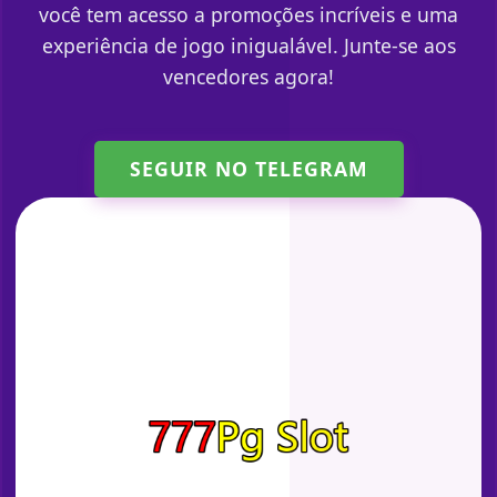
você tem acesso a promoções incríveis e uma
experiência de jogo inigualável. Junte-se aos
vencedores agora!
SEGUIR NO TELEGRAM