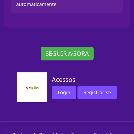
automaticamente
SEGUIR AGORA
Acessos
Login
Registrar-se