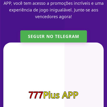
APP, você tem acesso a promoções incríveis e uma
experiência de jogo inigualável. Junte-se aos
vencedores agora!
SEGUIR NO TELEGRAM