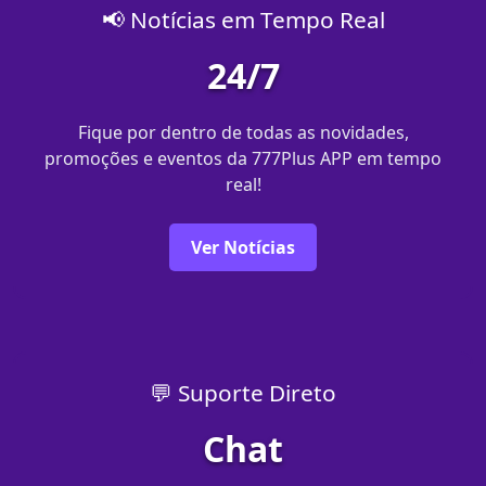
📢 Notícias em Tempo Real
24/7
Fique por dentro de todas as novidades,
promoções e eventos da 777Plus APP em tempo
real!
Ver Notícias
💬 Suporte Direto
Chat