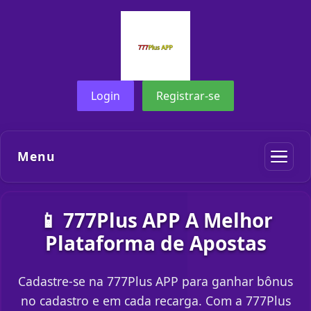
Login
Registrar-se
Menu
📱 777Plus APP A Melhor
Plataforma de Apostas
Cadastre-se na 777Plus APP para ganhar bônus
no cadastro e em cada recarga. Com a 777Plus