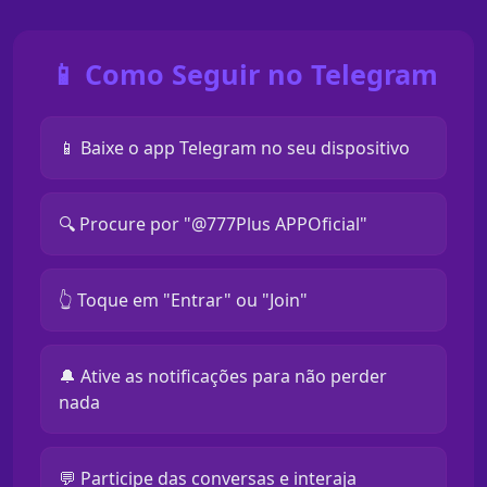
📱 Como Seguir no Telegram
📱 Baixe o app Telegram no seu dispositivo
🔍 Procure por "@777Plus APPOficial"
👆 Toque em "Entrar" ou "Join"
🔔 Ative as notificações para não perder
nada
💬 Participe das conversas e interaja