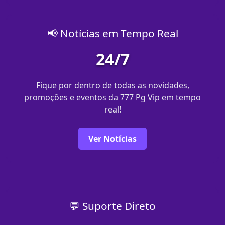
📢 Notícias em Tempo Real
24/7
Fique por dentro de todas as novidades,
promoções e eventos da 777 Pg Vip em tempo
real!
Ver Notícias
💬 Suporte Direto