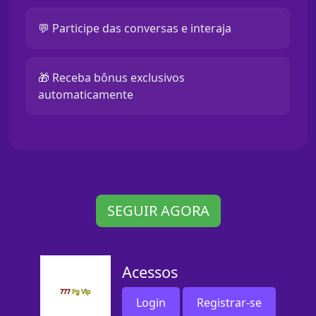
💬 Participe das conversas e interaja
🎁 Receba bônus exclusivos
automaticamente
SEGUIR AGORA
Acessos
Login
Registrar-se