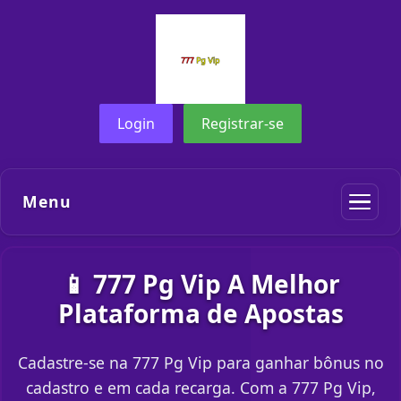
Login
Registrar-se
Menu
📱 777 Pg Vip A Melhor
Plataforma de Apostas
Cadastre-se na 777 Pg Vip para ganhar bônus no
cadastro e em cada recarga. Com a 777 Pg Vip,