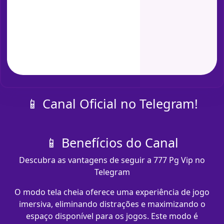
📱 Canal Oficial no Telegram!
📱 Benefícios do Canal
Descubra as vantagens de seguir a 777 Pg Vip no
Telegram
O modo tela cheia oferece uma experiência de jogo
imersiva, eliminando distrações e maximizando o
espaço disponível para os jogos. Este modo é