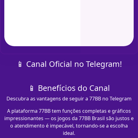
📱 Canal Oficial no Telegram!
📱 Benefícios do Canal
Descubra as vantagens de seguir a 77BB no Telegram
A plataforma 77BB tem funções completas e gráficos
impressionantes — os jogos da 77BB Brasil são justos e
o atendimento é impecável, tornando-se a escolha
ideal.