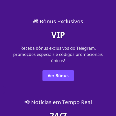
🎁 Bônus Exclusivos
VIP
Receba bônus exclusivos do Telegram,
promoções especiais e códigos promocionais
únicos!
Ver Bônus
📢 Notícias em Tempo Real
24/7