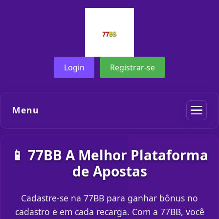
Login
Registrar-se
Menu
📱 77BB A Melhor Plataforma
de Apostas
Cadastre-se na 77BB para ganhar bônus no
cadastro e em cada recarga. Com a 77BB, você