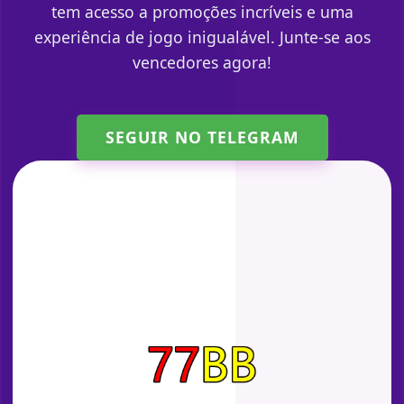
tem acesso a promoções incríveis e uma
experiência de jogo inigualável. Junte-se aos
vencedores agora!
SEGUIR NO TELEGRAM