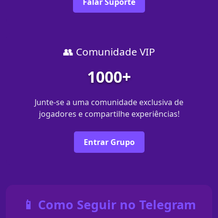
Falar Suporte
👥 Comunidade VIP
1000+
Junte-se a uma comunidade exclusiva de
jogadores e compartilhe experiências!
Entrar Grupo
📱 Como Seguir no Telegram