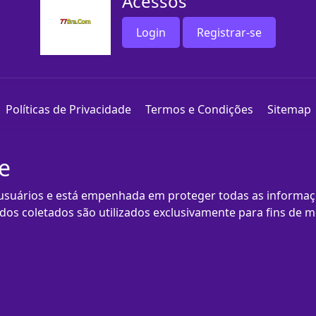
Acessos
Login
Registrar-se
Políticas de Privacidade
Termos e Condições
Sitemap
de
 usuários e está empenhada em proteger todas as informaç
os coletados são utilizados exclusivamente para fins de m