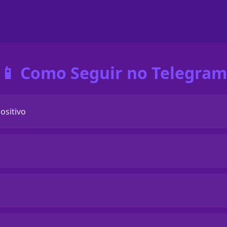
📱 Como Seguir no Telegram
ositivo
"