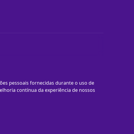
ões pessoais fornecidas durante o uso de
elhoria contínua da experiência de nossos