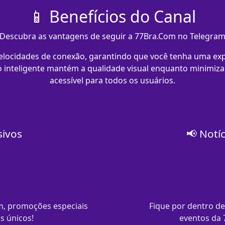
📱 Benefícios do Canal
Descubra as vantagens de seguir a 77Bra.Com no Telegra
 velocidades de conexão, garantindo que você tenha uma e
 inteligente mantém a qualidade visual enquanto minimiza
acessível para todos os usuários.
sivos
📢 Notí
m, promoções especiais
Fique por dentro d
s únicos!
eventos da 