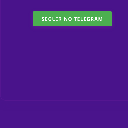
SEGUIR NO TELEGRAM