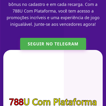
bônus no cadastro e em cada recarga. Com a
788U Com Plataforma, você tem acesso a
promoções incríveis e uma experiência de jogo
inigualável. Junte-se aos vencedores agora!
SEGUIR NO TELEGRAM