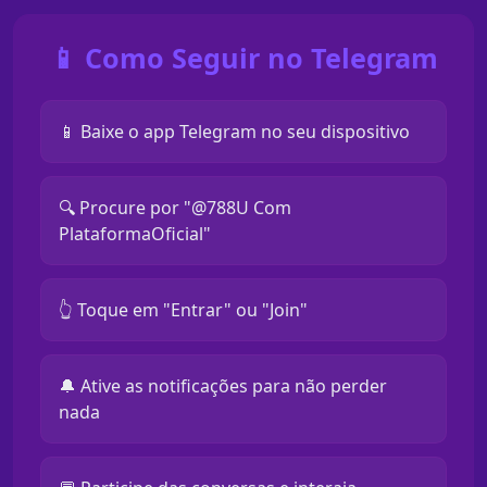
📱 Como Seguir no Telegram
📱 Baixe o app Telegram no seu dispositivo
🔍 Procure por "@788U Com
PlataformaOficial"
👆 Toque em "Entrar" ou "Join"
🔔 Ative as notificações para não perder
nada