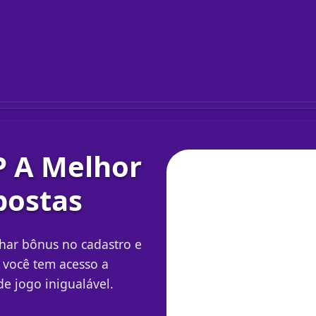
P A Melhor
postas
har bônus no cadastro e
 você tem acesso a
e jogo inigualável.