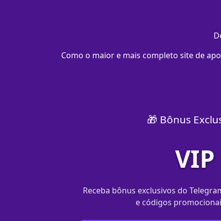
D
Como o maior e mais completo site de apos
🎁 Bônus Exclu
VIP
Receba bônus exclusivos do Telegra
e códigos promocionai