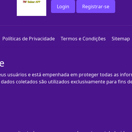
Login
Registrar-se
Políticas de Privacidade
Termos e Condições
Sitemap
de
 seus usuários e está empenhada em proteger todas as info
dados coletados são utilizados exclusivamente para fins d