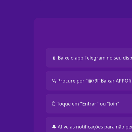
📱 Baixe o app Telegram no seu disp
🔍 Procure por "@79F Baixar APPOfic
👆 Toque em "Entrar" ou "Join"
🔔 Ative as notificações para não p