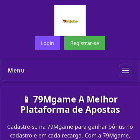
Login
Registrar-se
Menu
📱 79Mgame A Melhor
Plataforma de Apostas
Cadastre-se na 79Mgame para ganhar bônus no
cadastro e em cada recarga. Com a 79Mgame,