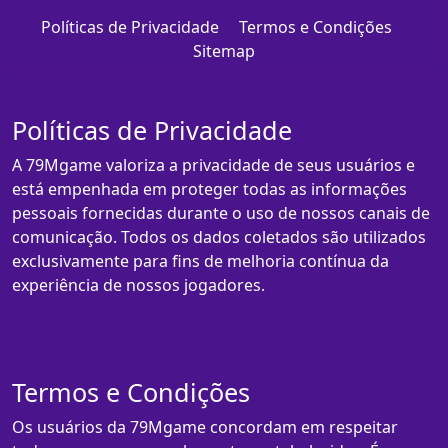
Políticas de Privacidade
Termos e Condições
Sitemap
Políticas de Privacidade
A 79Mgame valoriza a privacidade de seus usuários e
está empenhada em proteger todas as informações
pessoais fornecidas durante o uso de nossos canais de
comunicação. Todos os dados coletados são utilizados
exclusivamente para fins de melhoria contínua da
experiência de nossos jogadores.
Termos e Condições
Os usuários da 79Mgame concordam em respeitar