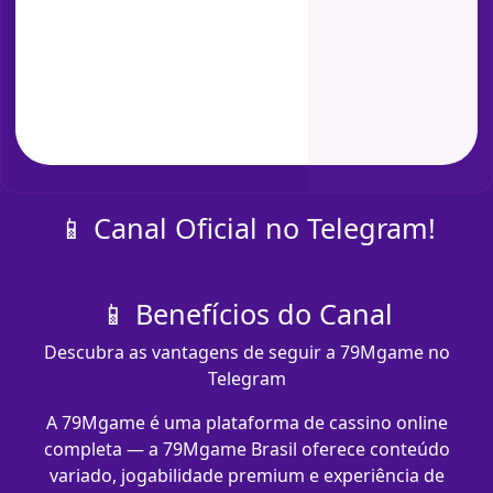
📱 Canal Oficial no Telegram!
📱 Benefícios do Canal
Descubra as vantagens de seguir a 79Mgame no
Telegram
A 79Mgame é uma plataforma de cassino online
completa — a 79Mgame Brasil oferece conteúdo
variado, jogabilidade premium e experiência de