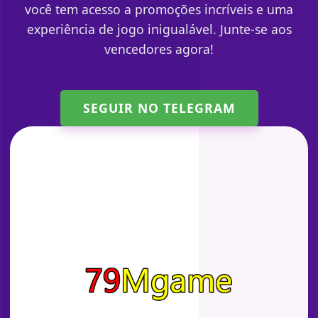
você tem acesso a promoções incríveis e uma
experiência de jogo inigualável. Junte-se aos
vencedores agora!
SEGUIR NO TELEGRAM