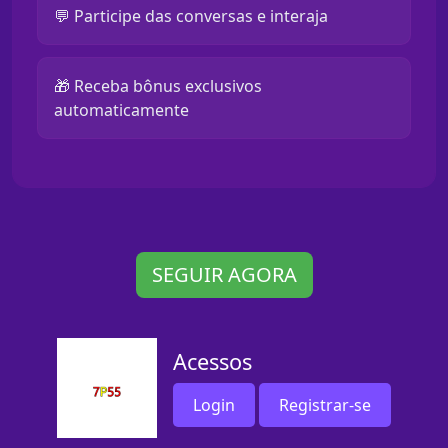
💬 Participe das conversas e interaja
🎁 Receba bônus exclusivos
automaticamente
SEGUIR AGORA
Acessos
Login
Registrar-se