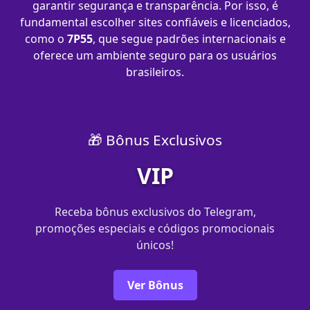
garantir segurança e transparência. Por isso, é
fundamental escolher sites confiáveis e licenciados,
como o
7P55
, que segue padrões internacionais e
oferece um ambiente seguro para os usuários
brasileiros.
🎁 Bônus Exclusivos
VIP
Receba bônus exclusivos do Telegram,
promoções especiais e códigos promocionais
únicos!
Ver Bônus