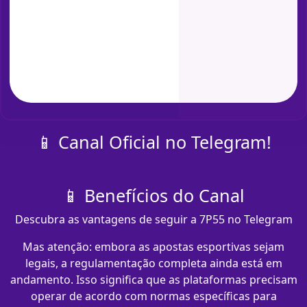
📱 Canal Oficial no Telegram!
📱 Benefícios do Canal
Descubra as vantagens de seguir a 7P55 no Telegram
Mas atenção: embora as apostas esportivas sejam
legais, a regulamentação completa ainda está em
andamento. Isso significa que as plataformas precisam
operar de acordo com normas específicas para