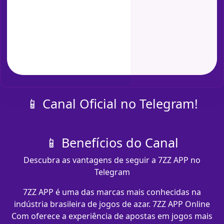
📱 Canal Oficial no Telegram!
📱 Benefícios do Canal
Descubra as vantagens de seguir a 7ZZ APP no
Telegram
7ZZ APP é uma das marcas mais conhecidas na
indústria brasileira de jogos de azar. 7ZZ APP Online
Com oferece a experiência de apostas em jogos mais