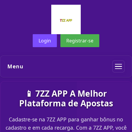
Login
Registrar-se
Menu
📱 7ZZ APP A Melhor
Plataforma de Apostas
Cadastre-se na 7ZZ APP para ganhar bônus no
cadastro e em cada recarga. Com a 7ZZ APP, você