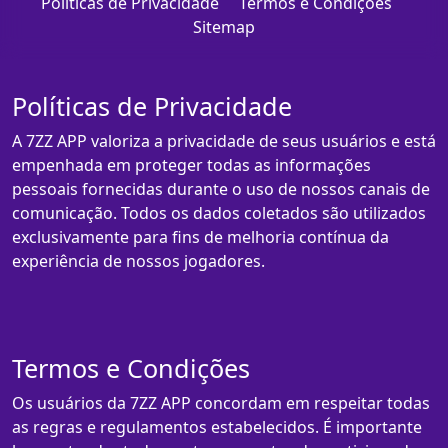
Políticas de Privacidade
Termos e Condições
Sitemap
Políticas de Privacidade
A 7ZZ APP valoriza a privacidade de seus usuários e está
empenhada em proteger todas as informações
pessoais fornecidas durante o uso de nossos canais de
comunicação. Todos os dados coletados são utilizados
exclusivamente para fins de melhoria contínua da
experiência de nossos jogadores.
Termos e Condições
Os usuários da 7ZZ APP concordam em respeitar todas
as regras e regulamentos estabelecidos. É importante