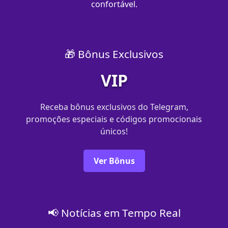
confortável.
🎁 Bônus Exclusivos
VIP
Receba bônus exclusivos do Telegram,
promoções especiais e códigos promocionais
únicos!
Ver Bônus
📢 Notícias em Tempo Real