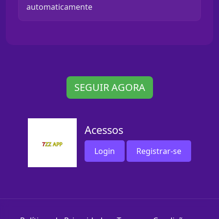
automaticamente
SEGUIR AGORA
Acessos
Login
Registrar-se