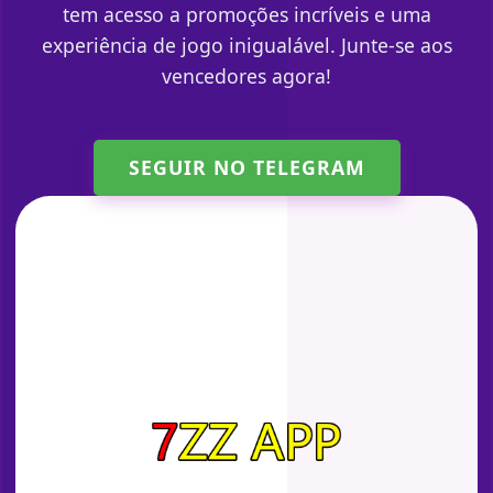
tem acesso a promoções incríveis e uma
experiência de jogo inigualável. Junte-se aos
vencedores agora!
SEGUIR NO TELEGRAM