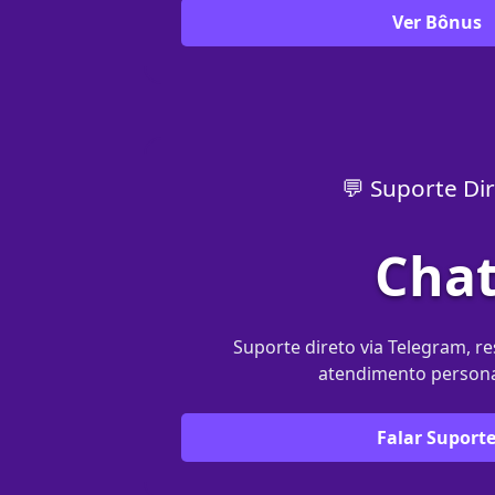
Ver Bônus
💬 Suporte Di
Cha
Suporte direto via Telegram, r
atendimento persona
Falar Suport