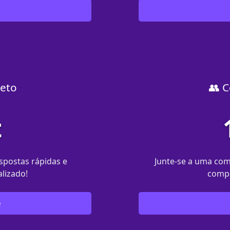
reto
👥 
t
espostas rápidas e
Junte-se a uma com
lizado!
compa
e