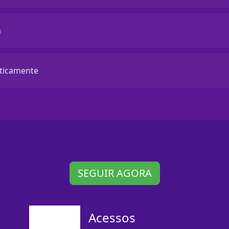
a
aticamente
SEGUIR AGORA
Acessos