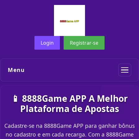
Login
Registrar-se
Menu
📱 8888Game APP A Melhor
Plataforma de Apostas
Cadastre-se na 8888Game APP para ganhar bônus
no cadastro e em cada recarga. Com a 8888Game