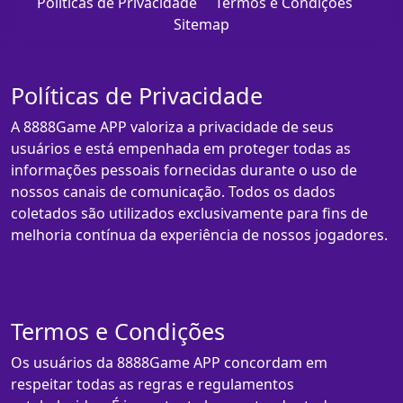
Políticas de Privacidade
Termos e Condições
Sitemap
Políticas de Privacidade
A 8888Game APP valoriza a privacidade de seus
usuários e está empenhada em proteger todas as
informações pessoais fornecidas durante o uso de
nossos canais de comunicação. Todos os dados
coletados são utilizados exclusivamente para fins de
melhoria contínua da experiência de nossos jogadores.
Termos e Condições
Os usuários da 8888Game APP concordam em
respeitar todas as regras e regulamentos