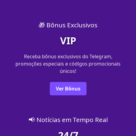
🎁 Bônus Exclusivos
VIP
Receba bônus exclusivos do Telegram,
promoções especiais e códigos promocionais
únicos!
Ver Bônus
📢 Notícias em Tempo Real
24/7