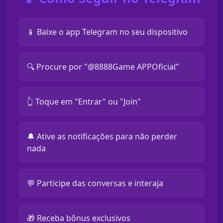
📱 Baixe o app Telegram no seu dispositivo
🔍 Procure por "@8888Game APPOficial"
👆 Toque em "Entrar" ou "Join"
🔔 Ative as notificações para não perder
nada
💬 Participe das conversas e interaja
🎁 Receba bônus exclusivos