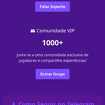
Falar Suporte
👥 Comunidade VIP
1000+
Junte-se a uma comunidade exclusiva de
jogadores e compartilhe experiências!
Entrar Grupo
📱 Como Seguir no Telegram