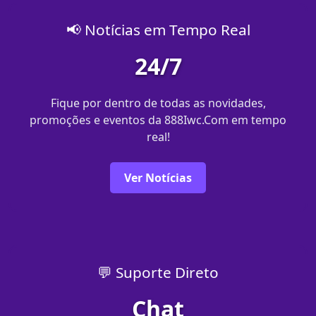
📢 Notícias em Tempo Real
24/7
Fique por dentro de todas as novidades,
promoções e eventos da 888Iwc.Com em tempo
real!
Ver Notícias
💬 Suporte Direto
Chat