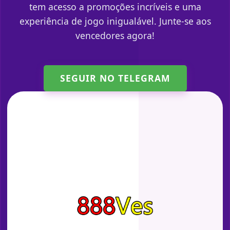
tem acesso a promoções incríveis e uma
experiência de jogo inigualável. Junte-se aos
vencedores agora!
SEGUIR NO TELEGRAM