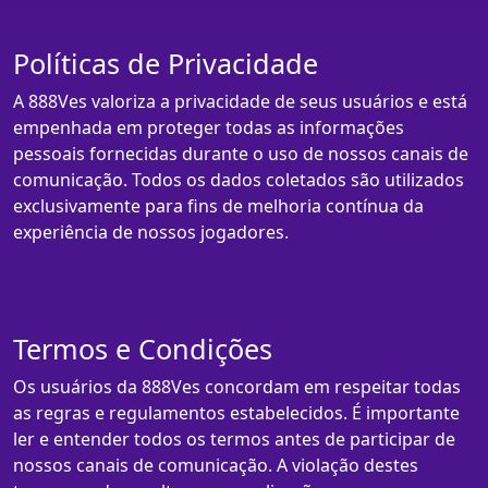
Políticas de Privacidade
A 888Ves valoriza a privacidade de seus usuários e está
empenhada em proteger todas as informações
pessoais fornecidas durante o uso de nossos canais de
comunicação. Todos os dados coletados são utilizados
exclusivamente para fins de melhoria contínua da
experiência de nossos jogadores.
Termos e Condições
Os usuários da 888Ves concordam em respeitar todas
as regras e regulamentos estabelecidos. É importante
ler e entender todos os termos antes de participar de
nossos canais de comunicação. A violação destes