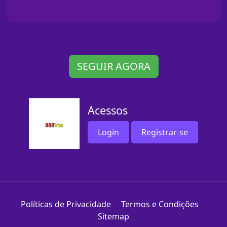
SEGUIR AGORA
Acessos
Login
Registrar-se
Políticas de Privacidade
Termos e Condições
Sitemap