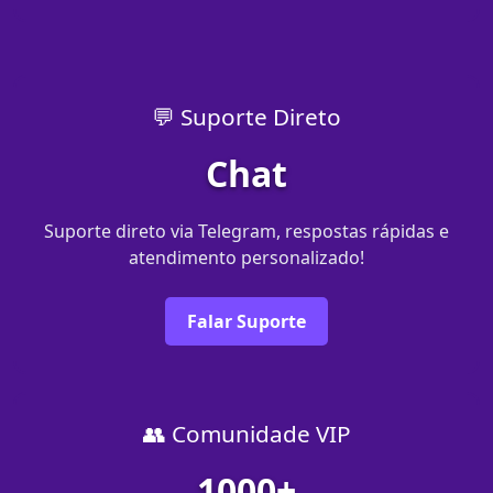
💬 Suporte Direto
Chat
Suporte direto via Telegram, respostas rápidas e
atendimento personalizado!
Falar Suporte
👥 Comunidade VIP
1000+