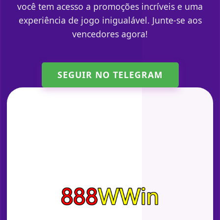
você tem acesso a promoções incríveis e uma
experiência de jogo inigualável. Junte-se aos
vencedores agora!
SEGUIR NO TELEGRAM