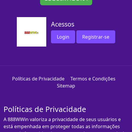
Acessos
Login
Registrar-se
Políticas de Privacidade
Termos e Condições
Sitemap
Políticas de Privacidade
A 888WWin valoriza a privacidade de seus usuários e
está empenhada em proteger todas as informações