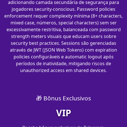
adicionando camada secundária de segurança para
jogadores security-conscious. Password policies
enforcement requer complexity mínima (8+ characters,
mixed case, números, special characters) sem ser
excessivamente restritiva, balanceada com password
strength meters visuais que educam users sobre
security best practices. Sessions são gerenciadas
através de JWT (JSON Web Tokens) com expiration
policies configuráveis e automatic logout após
períodos de inatividade, mitigando riscos de
unauthorized access em shared devices.
🎁 Bônus Exclusivos
VIP