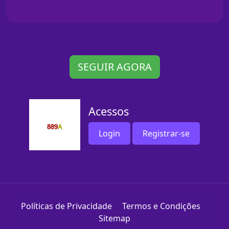
SEGUIR AGORA
Acessos
Login
Registrar-se
Políticas de Privacidade
Termos e Condições
Sitemap