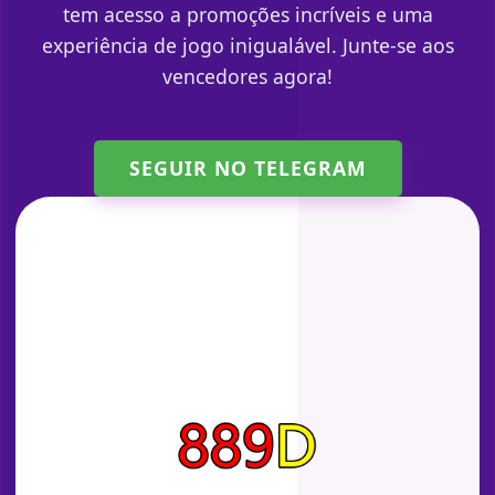
tem acesso a promoções incríveis e uma
experiência de jogo inigualável. Junte-se aos
vencedores agora!
SEGUIR NO TELEGRAM