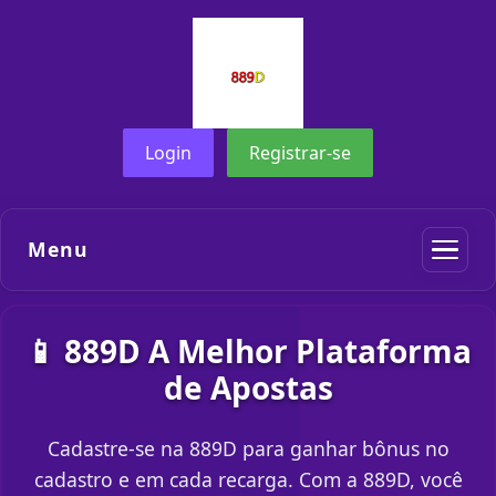
Login
Registrar-se
Menu
📱 889D A Melhor Plataforma
de Apostas
Cadastre-se na 889D para ganhar bônus no
cadastro e em cada recarga. Com a 889D, você