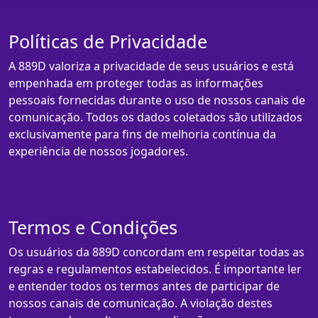
Políticas de Privacidade
A 889D valoriza a privacidade de seus usuários e está
empenhada em proteger todas as informações
pessoais fornecidas durante o uso de nossos canais de
comunicação. Todos os dados coletados são utilizados
exclusivamente para fins de melhoria contínua da
experiência de nossos jogadores.
Termos e Condições
Os usuários da 889D concordam em respeitar todas as
regras e regulamentos estabelecidos. É importante ler
e entender todos os termos antes de participar de
nossos canais de comunicação. A violação destes