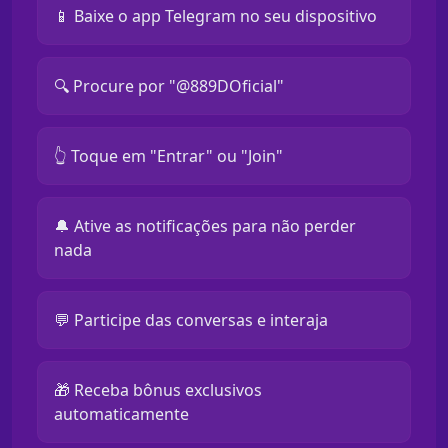
📱 Baixe o app Telegram no seu dispositivo
🔍 Procure por "@889DOficial"
👆 Toque em "Entrar" ou "Join"
🔔 Ative as notificações para não perder
nada
💬 Participe das conversas e interaja
🎁 Receba bônus exclusivos
automaticamente