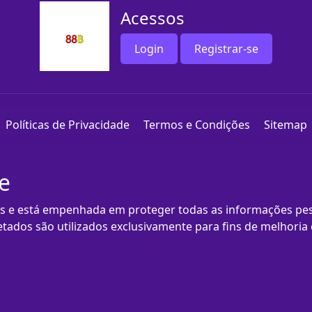
Acessos
Login
Registrar-se
Políticas de Privacidade
Termos e Condições
Sitemap
de
ios e está empenhada em proteger todas as informações pe
tados são utilizados exclusivamente para fins de melhoria