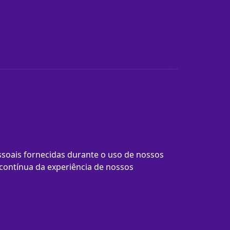
ssoais fornecidas durante o uso de nossos
 contínua da experiência de nossos