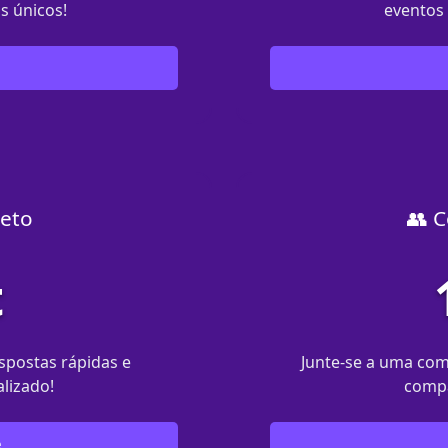
s únicos!
eventos
reto
👥 
t
espostas rápidas e
Junte-se a uma com
lizado!
compa
e