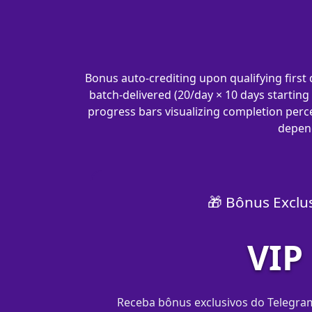
Bonus auto-crediting upon qualifying first
batch-delivered (20/day × 10 days starting
progress bars visualizing completion perc
depend
🎁 Bônus Exclu
VIP
Receba bônus exclusivos do Telegra