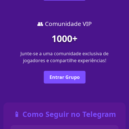
👥 Comunidade VIP
1000+
Junte-se a uma comunidade exclusiva de
jogadores e compartilhe experiências!
Entrar Grupo
📱 Como Seguir no Telegram