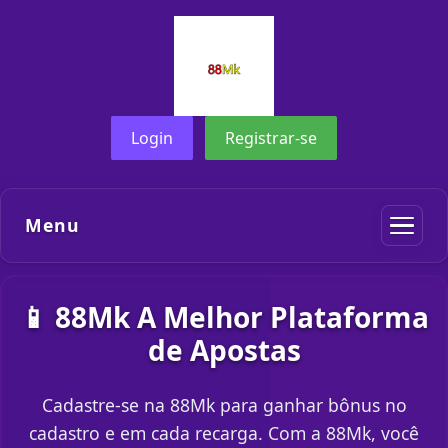
Login
Registrar-se
Menu
📱 88Mk A Melhor Plataforma
de Apostas
Cadastre-se na 88Mk para ganhar bônus no
cadastro e em cada recarga. Com a 88Mk, você