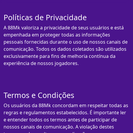
Políticas de Privacidade
A 88Mk valoriza a privacidade de seus usuários e está
empenhada em proteger todas as informações
pessoais fornecidas durante o uso de nossos canais de
comunicação. Todos os dados coletados são utilizados
exclusivamente para fins de melhoria contínua da
experiência de nossos jogadores.
Termos e Condições
Os usuários da 88Mk concordam em respeitar todas as
regras e regulamentos estabelecidos. É importante ler
e entender todos os termos antes de participar de
nossos canais de comunicação. A violação destes