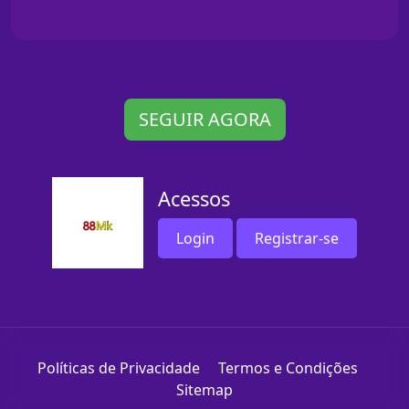
SEGUIR AGORA
Acessos
Login
Registrar-se
Políticas de Privacidade
Termos e Condições
Sitemap