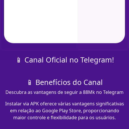
📱 Canal Oficial no Telegram!
📱 Benefícios do Canal
Descubra as vantagens de seguir a 88Mk no Telegram
Instalar via APK oferece várias vantagens significativas
em relação ao Google Play Store, proporcionando
maior controle e flexibilidade para os usuários.