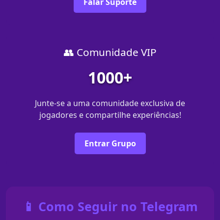
Falar Suporte
👥 Comunidade VIP
1000+
Junte-se a uma comunidade exclusiva de
jogadores e compartilhe experiências!
Entrar Grupo
📱 Como Seguir no Telegram