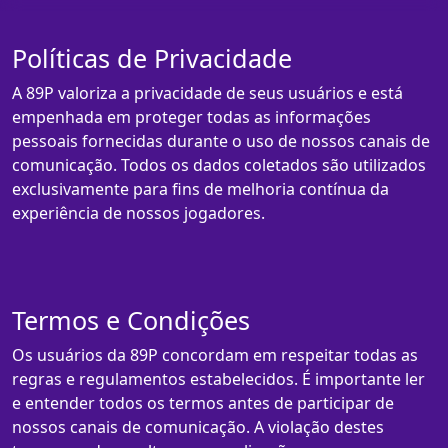
Políticas de Privacidade
A 89P valoriza a privacidade de seus usuários e está
empenhada em proteger todas as informações
pessoais fornecidas durante o uso de nossos canais de
comunicação. Todos os dados coletados são utilizados
exclusivamente para fins de melhoria contínua da
experiência de nossos jogadores.
Termos e Condições
Os usuários da 89P concordam em respeitar todas as
regras e regulamentos estabelecidos. É importante ler
e entender todos os termos antes de participar de
nossos canais de comunicação. A violação destes