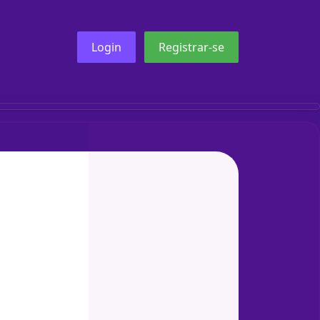
Login
Registrar-se