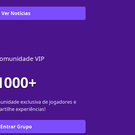
Ver Notícias
Comunidade VIP
1000+
unidade exclusiva de jogadores e
rtilhe experiências!
Entrar Grupo