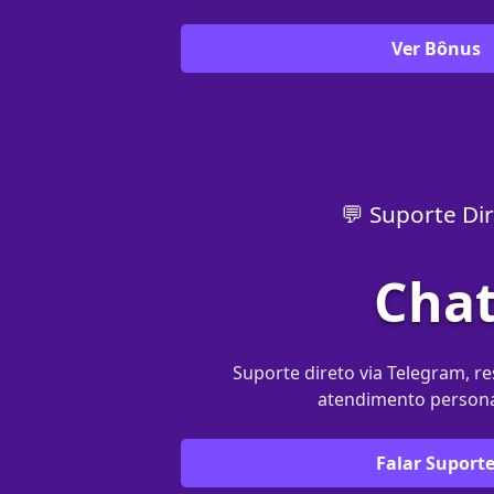
Ver Bônus
💬 Suporte Di
Cha
Suporte direto via Telegram, r
atendimento persona
Falar Suport