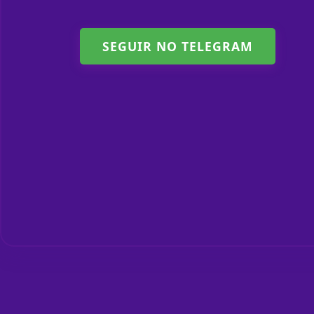
SEGUIR NO TELEGRAM