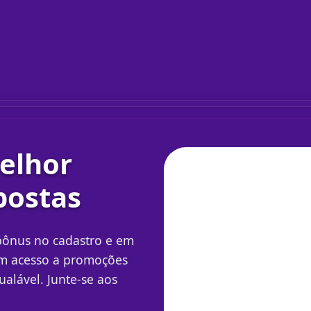
elhor
postas
bônus no cadastro e em
em acesso a promoções
ualável. Junte-se aos