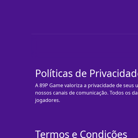
Políticas de Privacida
A 89P Game valoriza a privacidade de seus
nossos canais de comunicação. Todos os dad
jogadores.
Termos e Condições