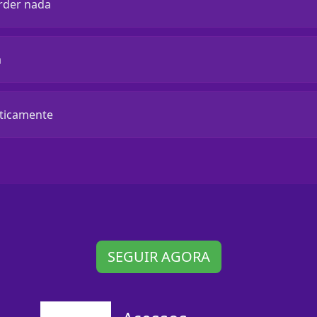
erder nada
a
aticamente
SEGUIR AGORA