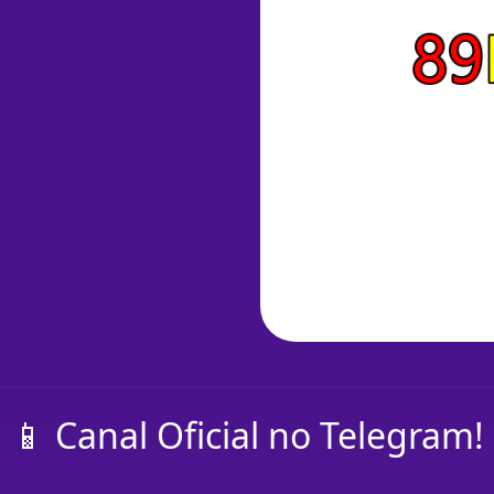
📱 Canal Oficial no Telegram!