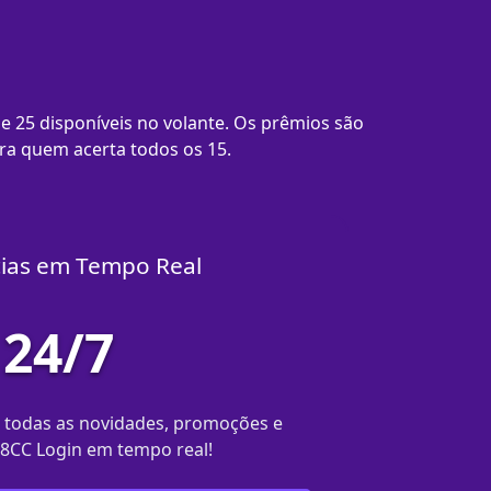
e 25 disponíveis no volante. Os prêmios são
ra quem acerta todos os 15.
cias em Tempo Real
24/7
e todas as novidades, promoções e
 8CC Login em tempo real!