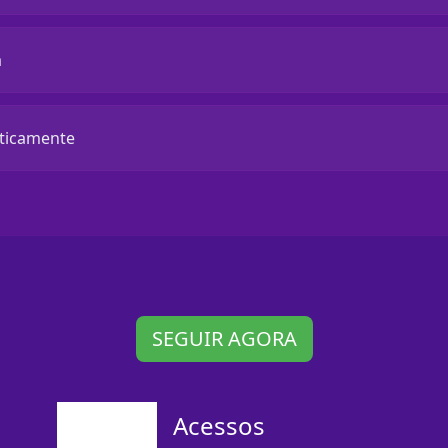
a
aticamente
SEGUIR AGORA
Acessos