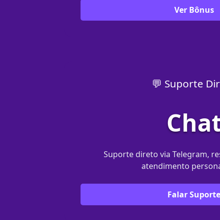
Ver Bônus
💬 Suporte Di
Cha
Suporte direto via Telegram, r
atendimento persona
Falar Suport