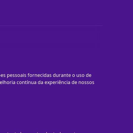
es pessoais fornecidas durante o uso de
elhoria contínua da experiência de nossos