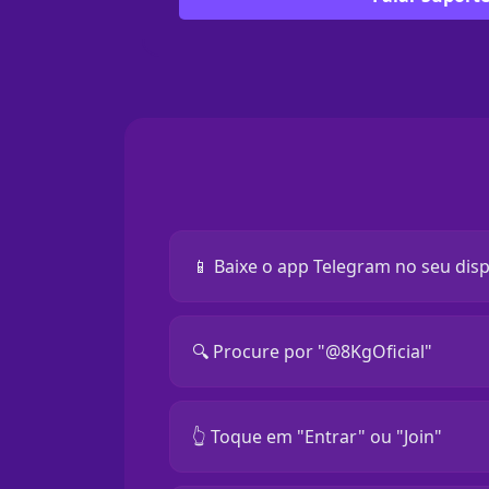
📱 Baixe o app Telegram no seu disp
🔍 Procure por "@8KgOficial"
👆 Toque em "Entrar" ou "Join"