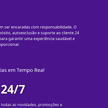
vem ser encaradas com responsabilidade. O
ósito, autoexclusão e suporte ao cliente 24
para garantir uma experiência saudável e
oporcionar.
cias em Tempo Real
24/7
e todas as novidades, promoções e