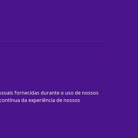
ssoais fornecidas durante o uso de nossos
 contínua da experiência de nossos