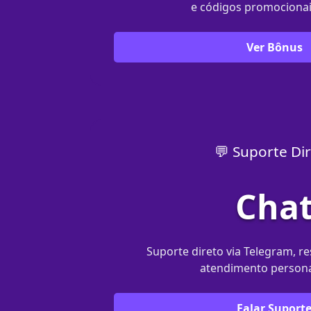
e códigos promocionai
Ver Bônus
💬 Suporte Di
Cha
Suporte direto via Telegram, r
atendimento persona
Falar Suport