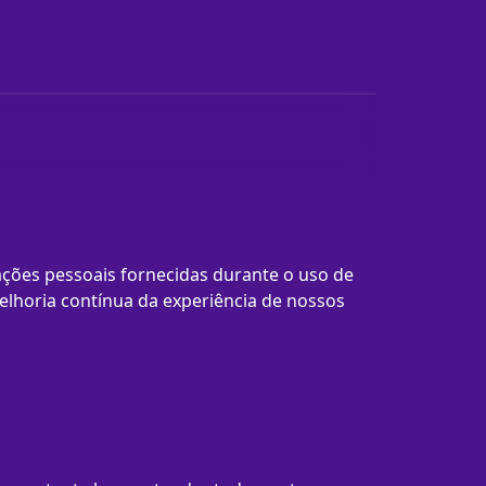
ações pessoais fornecidas durante o uso de
elhoria contínua da experiência de nossos