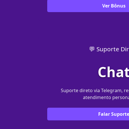
Ver Bônus
💬 Suporte Di
Cha
Suporte direto via Telegram, r
atendimento persona
Falar Suport