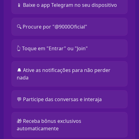
📱 Baixe o app Telegram no seu dispositivo
🔍 Procure por "@9000Oficial"
👆 Toque em "Entrar" ou "Join"
🔔 Ative as notificações para não perder
nada
💬 Participe das conversas e interaja
🎁 Receba bônus exclusivos
automaticamente