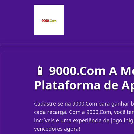
📱 9000.Com A M
Plataforma de A
Cadastre-se na 9000.Com para ganhar 
cada recarga. Com a 9000.Com, você t
incríveis e uma experiência de jogo inig
vencedores agora!