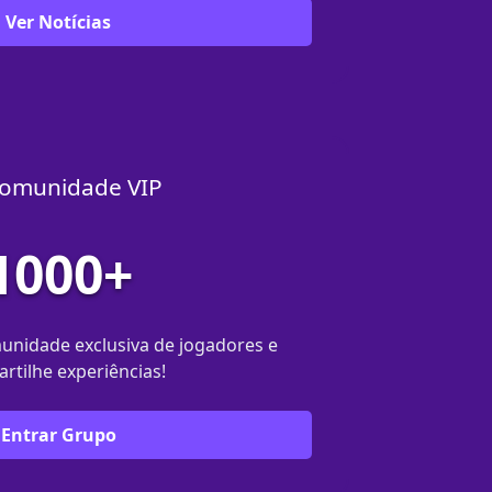
Ver Notícias
Comunidade VIP
1000+
unidade exclusiva de jogadores e
rtilhe experiências!
Entrar Grupo