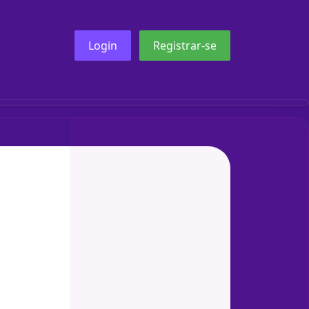
Login
Registrar-se