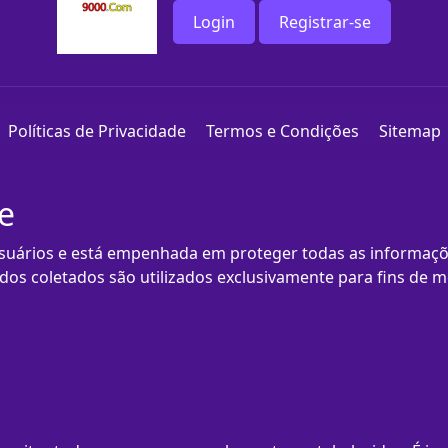
Login
Registrar-se
Políticas de Privacidade
Termos e Condições
Sitemap
de
usuários e está empenhada em proteger todas as informaçõ
os coletados são utilizados exclusivamente para fins de m