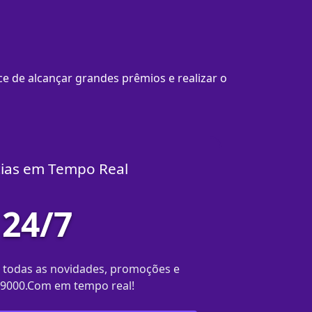
e de alcançar grandes prêmios e realizar o
cias em Tempo Real
24/7
e todas as novidades, promoções e
 9000.Com em tempo real!