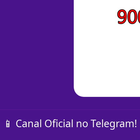
📱 Canal Oficial no Telegram!