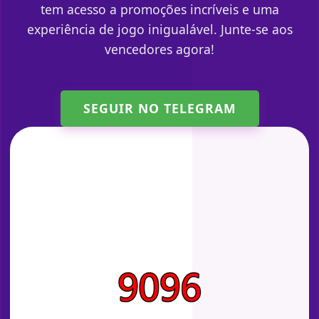
tem acesso a promoções incríveis e uma
experiência de jogo inigualável. Junte-se aos
vencedores agora!
SEGUIR NO TELEGRAM