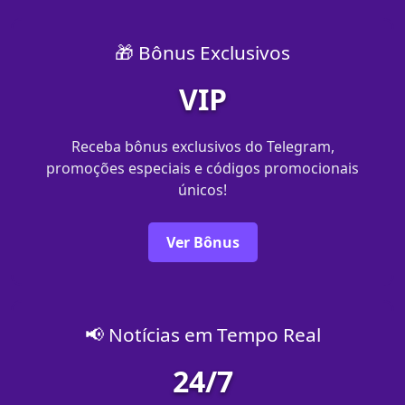
🎁 Bônus Exclusivos
VIP
Receba bônus exclusivos do Telegram,
promoções especiais e códigos promocionais
únicos!
Ver Bônus
📢 Notícias em Tempo Real
24/7