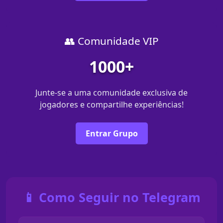
👥 Comunidade VIP
1000+
Junte-se a uma comunidade exclusiva de
jogadores e compartilhe experiências!
Entrar Grupo
📱 Como Seguir no Telegram