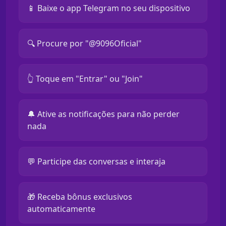
📱 Baixe o app Telegram no seu dispositivo
🔍 Procure por "@9096Oficial"
👆 Toque em "Entrar" ou "Join"
🔔 Ative as notificações para não perder
nada
💬 Participe das conversas e interaja
🎁 Receba bônus exclusivos
automaticamente