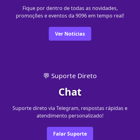
Fique por dentro de todas as novidades,
promoções e eventos da 9096 em tempo real!
Ver Notícias
💬 Suporte Direto
Chat
Suporte direto via Telegram, respostas rápidas e
atendimento personalizado!
Falar Suporte