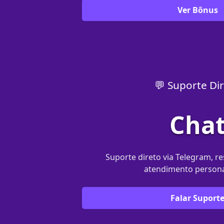
Ver Bônus
💬 Suporte Di
Cha
Suporte direto via Telegram, r
atendimento persona
Falar Suport