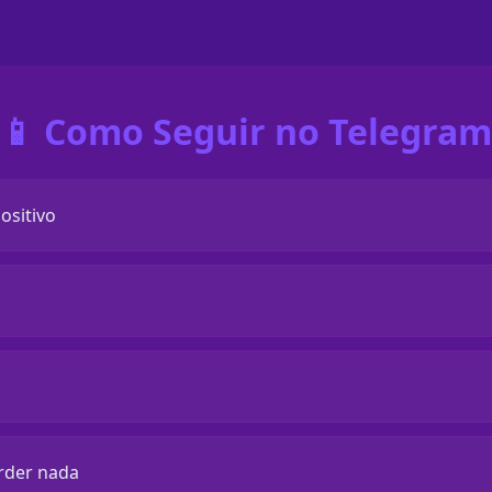
📱 Como Seguir no Telegram
ositivo
erder nada