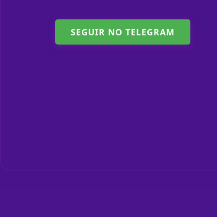
SEGUIR NO TELEGRAM