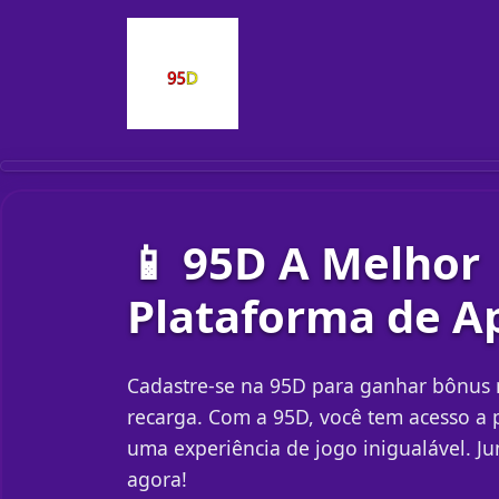
📱 95D A Melhor
Plataforma de A
Cadastre-se na 95D para ganhar bônus 
recarga. Com a 95D, você tem acesso a 
uma experiência de jogo inigualável. J
agora!