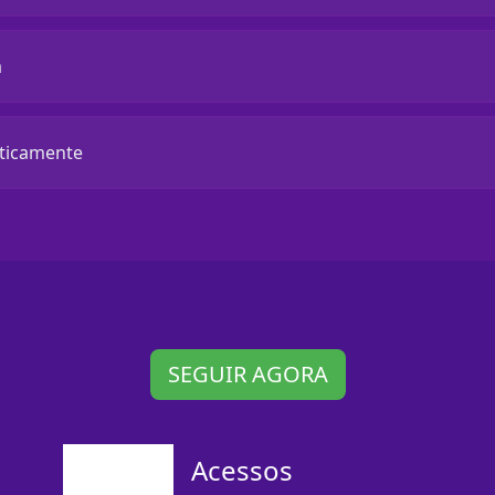
a
aticamente
SEGUIR AGORA
Acessos