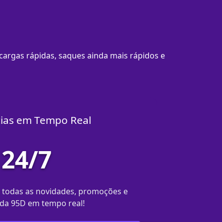
cargas rápidas, saques ainda mais rápidos e
cias em Tempo Real
24/7
e todas as novidades, promoções e
 da 95D em tempo real!