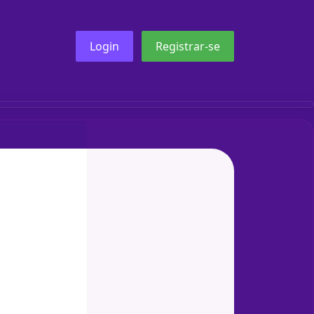
Login
Registrar-se