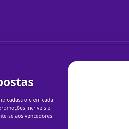
postas
no cadastro e em cada
promoções incríveis e
unte-se aos vencedores