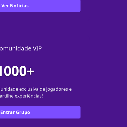
Ver Notícias
Comunidade VIP
1000+
unidade exclusiva de jogadores e
rtilhe experiências!
Entrar Grupo