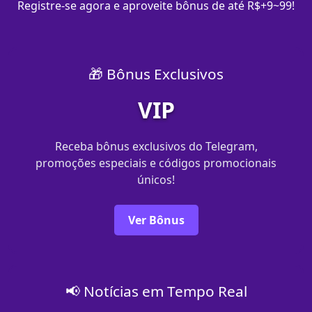
Registre-se agora e aproveite bônus de até R$+9~99!
🎁 Bônus Exclusivos
VIP
Receba bônus exclusivos do Telegram,
promoções especiais e códigos promocionais
únicos!
Ver Bônus
📢 Notícias em Tempo Real