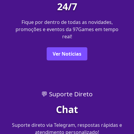
24/7
Fique por dentro de todas as novidades,
promoções e eventos da 97Games em tempo
real!
Ver Notícias
💬 Suporte Direto
Chat
Suporte direto via Telegram, respostas rápidas e
atendimento personalizado!