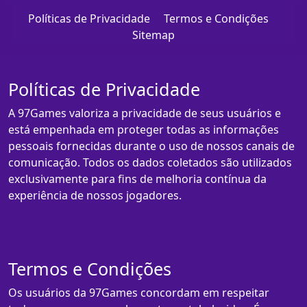
Políticas de Privacidade
Termos e Condições
Sitemap
Políticas de Privacidade
A 97Games valoriza a privacidade de seus usuários e
está empenhada em proteger todas as informações
pessoais fornecidas durante o uso de nossos canais de
comunicação. Todos os dados coletados são utilizados
exclusivamente para fins de melhoria contínua da
experiência de nossos jogadores.
Termos e Condições
Os usuários da 97Games concordam em respeitar