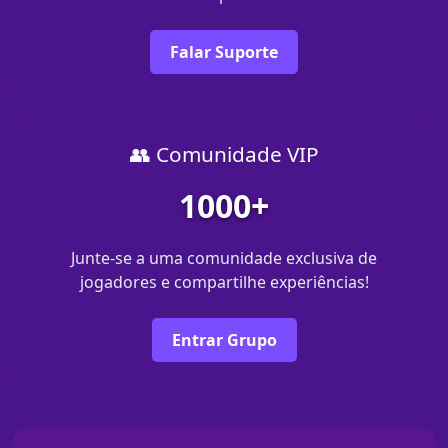
Falar Suporte
👥 Comunidade VIP
1000+
Junte-se a uma comunidade exclusiva de
jogadores e compartilhe experiências!
Entrar Grupo